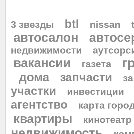
btl
3 звезды
nissan
автосалон
автосе
недвижимости
аутсорс
вакансии
г
газета
дома
запчасти
за
участки
инвестиции
агентство
карта горо
квартиры
кинотеатр
недвижимость