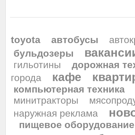
toyota
автобусы
авто
ваканси
бульдозеры
гильотины
дорожная те
кафе
кварти
города
компьютерная техника
минитракторы
мясопрод
нов
наружная реклама
пищевое оборудование