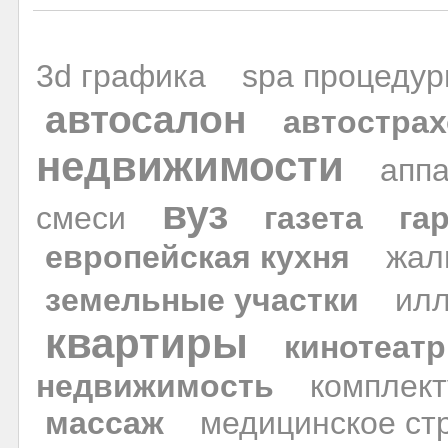
3d графика
spa процеду
автосалон
автостра
недвижимости
апп
вуз
смеси
газета
га
европейская кухня
жал
земельные участки
ил
квартиры
кинотеатр
недвижимость
комплек
массаж
медицинское ст