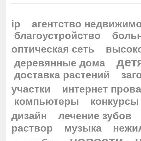
ip
агентство недвижим
благоустройство
боль
оптическая сеть
высок
дет
деревянные дома
доставка растений
заг
участки
интернет пров
компьютеры
конкурсы
дизайн
лечение зубов
раствор
музыка
нежи