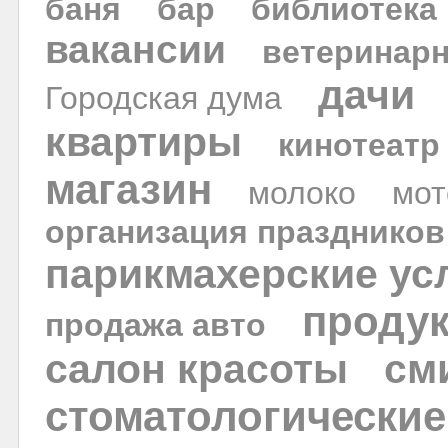
баня
бар
библиотека
вакансии
ветеринар
дачи
Городская дума
квартиры
кинотеатр
магазин
моло­ко
мот
организация праздников
парикмахерские ус
проду
продажа авто
салон красоты
см
стоматологические