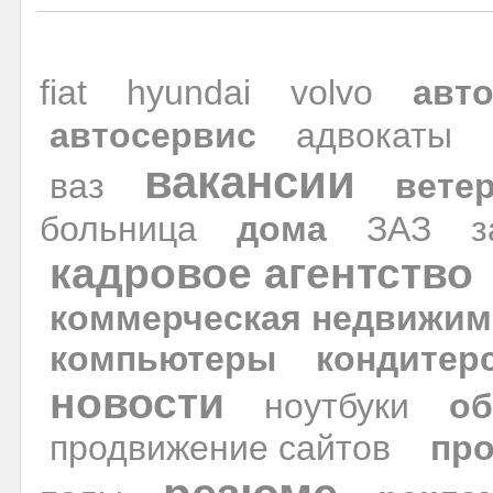
fiat
hyundai
volvo
авто
автосервис
адвокаты
вакансии
ваз
вете
больница
дома
ЗАЗ
з
кадровое агентство
коммерческая недвижим
компьютеры
кондитер
новости
ноутбуки
об
продвижение сайтов
пр