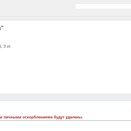
а"
, 3 эт.
 и личными оскорблениями будут удалены.