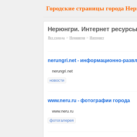
Городские страницы города Не
Нерюнгри. Интернет ресурсы
»
»
Все города
Нерюнгри
Интернет
nerungri.net - информационно-разв
nerungri.net
новости
www.neru.ru - фотографии города
www.neru.ru
фотогалерея