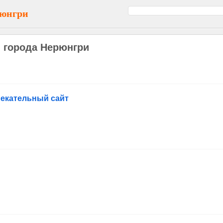
рюнгри
 города Нерюнгри
лекательный сайт