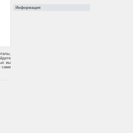
Информация
талы,
айдете
рых вы
е сами