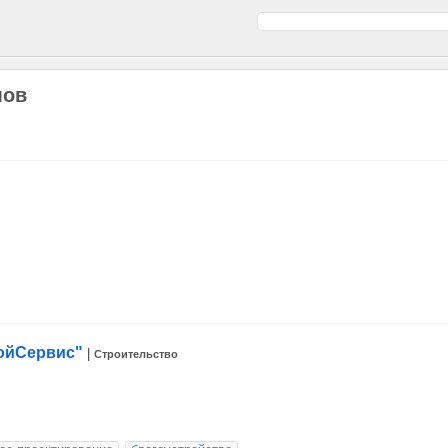
мов
ройСервис"
|
Строительство