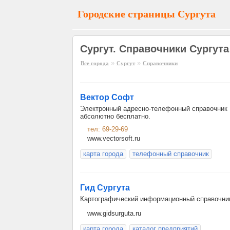
Городские страницы Сургута
Сургут. Справочники Сургута
»
»
Все города
Сургут
Справочники
Вектор Софт
Электронный адресно-телефонный справочник 
абсолютно бесплатно.
тел: 69-29-69
www.vectorsoft.ru
карта города
телефонный справочник
Гид Сургута
Картографический информационный справочник 
www.gidsurguta.ru
карта города
каталог предприятий