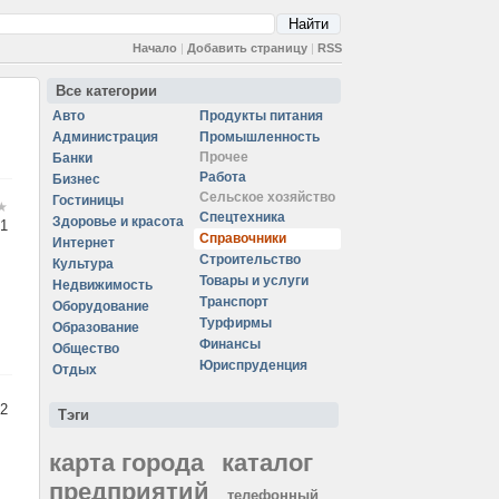
Начало
|
Добавить страницу
|
RSS
Все категории
Авто
Продукты питания
Администрация
Промышленность
Прочее
Банки
Работа
Бизнес
Сельское хозяйство
Гостиницы
Спецтехника
Здоровье и красота
1
Справочники
Интернет
Строительство
Культура
Товары и услуги
Недвижимость
Транспорт
Оборудование
Турфирмы
Образование
Финансы
Общество
Юриспруденция
Отдых
2
Тэги
карта города
каталог
предприятий
телефонный