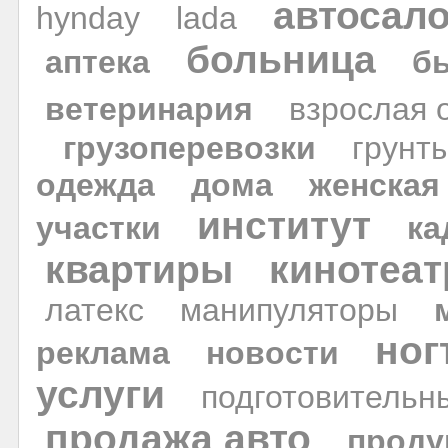
автосал
hynday
lada
больница
аптека
б
ветеринария
взрослая 
грузоперевозки
грунт
одежда
дома
женская
институт
участки
ка
квартиры
кинотеат
латекс
манипуляторы
ног
реклама
новости
услуги
подготовительн
продажа авто
проду