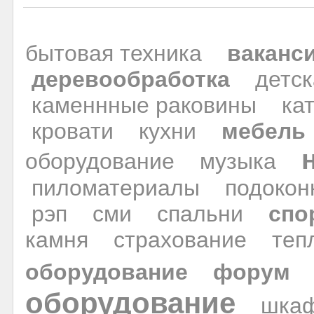
бытовая техника
ваканс
деревообработка
детс
каменнные раковины
ка
кровати
кухни
мебель
оборудование
музыка
пиломатериалы
подокон
рэп
сми
спальни
спо
камня
страхование
теп
оборудование
форум
оборудование
шка