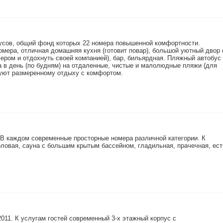
пусов, общий фонд которых 22 номера повышенной комфортности.
ера, отличная домашняя кухня (готовит повар), большой уютный двор 
ером и отдохнуть своей компанией), бар, бильярдная. Пляжный автобус
 в день (по будням) на отдаленные, чистые и малолюдные пляжи (для
уют размеренному отдыху с комфортом.
. В каждом современные просторные номера различной категории. К
оловая, сауна с большим крытым бассейном, гладильная, прачечная, ест
2011. К услугам гостей современный 3-х этажный корпус с