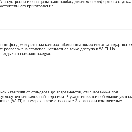
благоустроены и оснащены всем необходимым для комфортного отдыха
остоятельного приготовления.
рным фондом и уютными комфортабельными номерами от стандартного 
е расположена столовая, бесплатная точка доступа к Wi-Fi. На
я отдыха на свежем воздухе.
ой категории от стандарта до апартаментов, стилизованные под
круглосуточным видео наблюдением. К услугам гостей небольшой уютны
ternet (Wi-Fi) в номерах, кафе-столовая с 2-х разовым комплексным