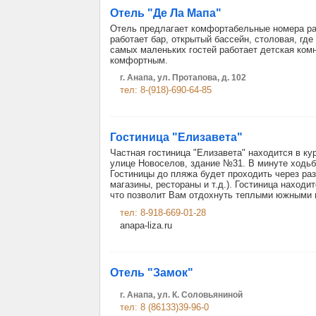
Отель "Де Ла Мапа"
Отель предлагает комфортабельные номера ра
работает бар, открытый бассейн, столовая, гд
самых маленьких гостей работает детская ко
комфортным.
г. Анапа, ул. Протапова, д. 102
тел: 8-(918)-690-64-85
Гостиница "Елизавета"
Частная гостиница "Елизавета" находится в ку
улице Новоселов, здание №31. В минуте ходьб
Гостиницы до пляжа будет проходить через ра
магазины, рестораны и т.д.). Гостиница находи
что позволит Вам отдохнуть теплыми южными в
тел: 8-918-669-01-28
anapa-liza.ru
Отель "Замок"
г. Анапа, ул. К. Соловьяниной
тел: 8 (86133)39-96-0