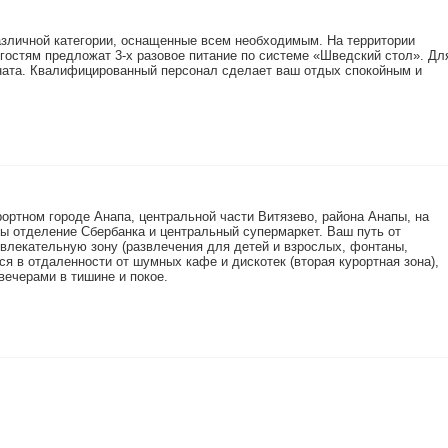
зличной категории, оснащенные всем необходимым. На территории
е гостям предложат 3-х разовое питание по системе «Шведский стол». Дл
мната. Квалифицированный персонал сделает ваш отдых спокойным и
рортном городе Анапа, центральной части Витязево, района Анапы, на
ы отделение Сбербанка и центральный супермаркет. Ваш путь от
звлекательную зону (развлечения для детей и взрослых, фонтаны,
тся в отдаленности от шумных кафе и дискотек (вторая курортная зона),
ечерами в тишине и покое.