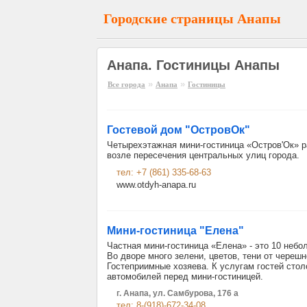
Городские страницы Анапы
Анапа. Гостиницы Анапы
»
»
Все города
Анапа
Гостиницы
Гостевой дом "ОстровОк"
Четырехэтажная мини-гостиница «Остров'Oк» р
возле пересечения центральных улиц города.
тел: +7 (861) 335-68-63
www.otdyh-anapa.ru
Мини-гостиница "Елена"
Частная мини-гостиница «Елена» - это 10 неб
Во дворе много зелени, цветов, тени от череш
Гостеприимные хозяева. К услугам гостей столо
автомобилей перед мини-гостиницей.
г. Анапа, ул. Самбурова, 176 а
тел: 8-(918)-672-34-08