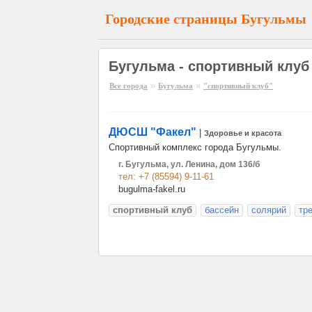
Городские страницы Бугульмы
Бугульма - спортивный клуб
»
»
Все города
Бугульма
"спортивный клуб"
ДЮСШ "Факел"
|
Здоровье и красота
Спортивный комплекс города Бугульмы.
г. Бугульма, ул. Ленина, дом 136/б
тел: +7 (85594) 9-11-61
bugulma-fakel.ru
спортивный клуб
бассейн
солярий
тр