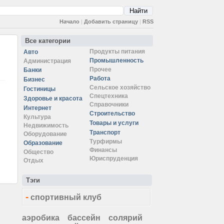
Начало
|
Добавить страницу
|
RSS
Все категории
Продукты питания
Авто
Промышленность
Администрация
Прочее
Банки
Работа
Бизнес
Сельское хозяйство
Гостиницы
Спецтехника
Здоровье и красота
Справочники
Интернет
Строительство
Культура
Товары и услуги
Недвижимость
Транспорт
Оборудование
Турфирмы
Образование
Финансы
Общество
Юриспруденция
Отдых
Тэги
-
спортивный клуб
аэробика
бассейн
солярий