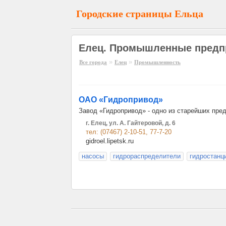
Городские страницы Ельца
Елец. Промышленные предп
»
»
Все города
Елец
Промышленность
ОАО «Гидропривод»
Завод «Гидропривод» - одно из старейших предп
г. Елец, ул. А. Гайтеровой, д. 6
тел: (07467) 2-10-51, 77-7-20
gidroel.lipetsk.ru
насосы
гидрораспределители
гидростанц