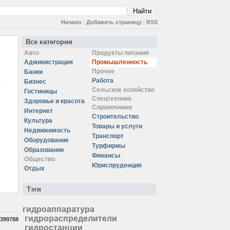
Начало
|
Добавить страницу
|
RSS
Все категории
Авто
Продукты питания
Администрация
Промышленность
Прочее
Банки
Работа
Бизнес
Сельское хозяйство
Гостиницы
Спецтехника
Здоровье и красота
Справочники
Интернет
Строительство
Культура
Товары и услуги
Недвижимость
Транспорт
Оборудование
Турфирмы
Образование
Финансы
Общество
Юриспруденция
Отдых
Тэги
гидроаппаратура
гидрораспределители
399788
гидростанции