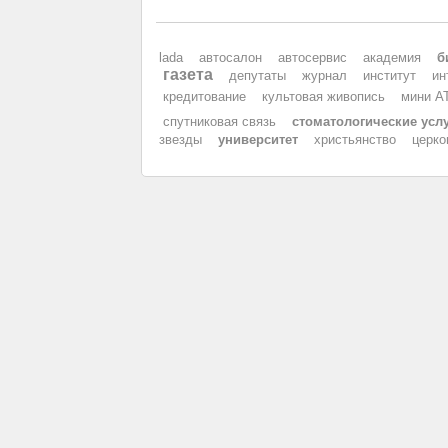
lada
автосалон
автосервис
академия
б
газета
депутаты
журнал
институт
ин
кредитование
культовая живопись
мини А
спутниковая связь
стоматологические усл
звезды
университет
христьянство
церко