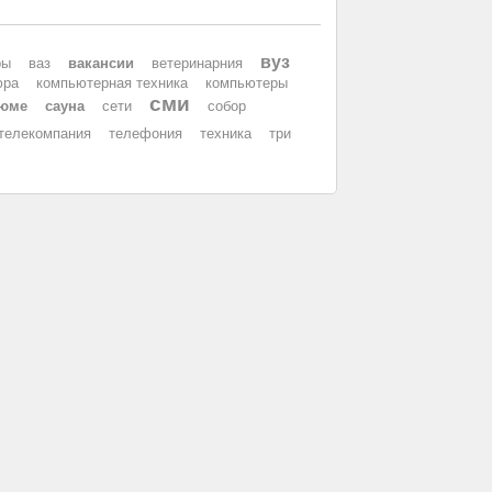
вуз
ры
ваз
вакансии
ветеринарния
юра
компьютерная техника
компьютеры
сми
зюме
сауна
сети
собор
телекомпания
телефония
техника
три