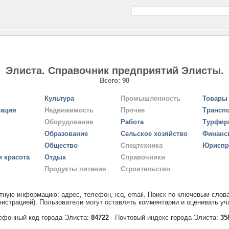
Элиста. Справочник предприятий Элисты.
Всего: 90
Культура
Промышленность
Товары 
рация
Недвижимость
Прочее
Трансп
Оборудование
Работа
Турфи
Образование
Сельское хозяйство
Финанс
Общество
Спецтехника
Юриспр
и красота
Отдых
Справочники
Продукты питания
Строительство
тную информацию: адрес, телефон, icq, email. Поиск по ключевым слова
истрацией). Пользователи могут оставлять комментарии и оценивать уча
ефонный код города Элиста:
84722
Почтовый индекс города Элиста:
35