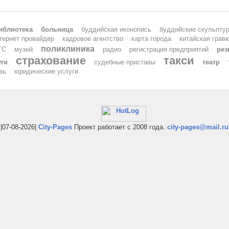
иблиотека
больница
буддийская иконопись
буддийские скульпту
тернет провайдер
кадровое агентство
карта города
китайская грав
поликлиника
ТС
музей
радио
регистрация предприятий
ре
страхование
такси
уги
судебные приставы
театр
вь
юридические услуги
|07-08-2026|
City-Pages
Проект работает с 2008 года.
city-pages@mail.ru