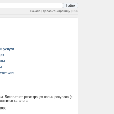
Начало
|
Добавить страницу
|
RSS
и услуги
орт
рмы
ы
уденция
м. Бесплатная регистрация новых ресурсов (с
стников каталога.
8000