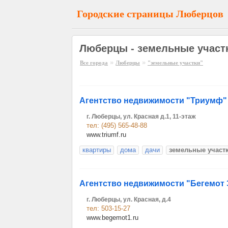
Городские страницы Люберцов
Люберцы - земельные участ
»
»
Все города
Люберцы
"земельные участки"
Агентство недвижимости "Триумф"
г. Люберцы, ул. Красная д.1, 11-этаж
тел: (495) 565-48-88
www.triumf.ru
квартиры
дома
дачи
земельные участ
Агентство недвижимости "Бегемот 
г. Люберцы, ул. Красная, д.4
тел: 503-15-27
www.begemot1.ru