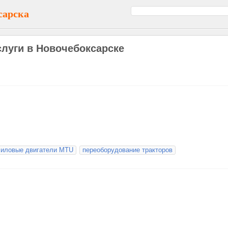
сарска
слуги в Новочебоксарске
силовые двигатели MTU
переоборудование тракторов