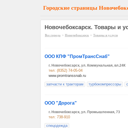
Городские страницы Новочебок
Новочебоксарск. Товары и у
»
»
Все города
Новочебоксарск
Товары и услуги
ООО КПФ "ПромТрансСнаб"
г. Новочебоксарск, ул. Коммунальная, вл.24К
тел: (8352) 74-05-04
www.promtranssnab.ru
запчасти к тракторам
турбокомпрессоры
ООО "Дорога"
г. Новочебоксарск, ул. Промышленная, 73
тел: 738-910
спецодежда