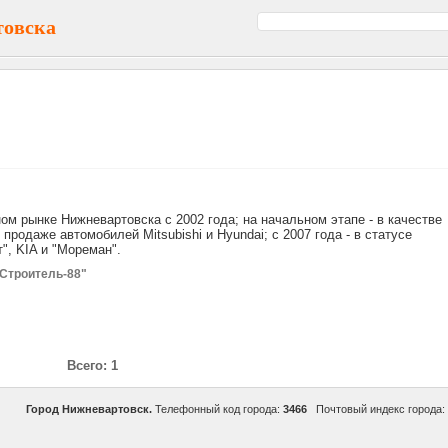
товска
м рынке Нижневартовска с 2002 года; на начальном этапе - в качестве
родаже автомобилей Mitsubishi и Hyundai; с 2007 года - в статусе
, KIA и "Мореман".
"Строитель-88"
Всего: 1
Город Нижневартовск.
Телефонный код города:
3466
Почтовый индекс города: