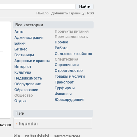
Начало
|
Добавить страницу
|
RSS
Все категории
Продукты питания
Авто
Промышленность
Администрация
Прочее
Банки
Работа
Бизнес
Сельское хозяйство
Гостиницы
Спецтехника
Здоровье и красота
Справочники
Интернет
Строительство
Культура
Товары и услуги
Недвижимость
Транспорт
Оборудование
Турфирмы
Образование
Финансы
Общество
Юриспруденция
Отдых
Тэги
-
hyundai
628600
kia
mitsubishi
автосалон