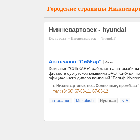
Городские страницы Нижневар
Нижневартовск - hyundai
»
»
Все города
Нижневартовск
"hyundai"
Автосалон "СибКар"
|
Авто
Компания "СИБКАР+" работает на автомобильно
филиала сургутской компании ЗАО "Сибкар" по п
официального дилера компаний "Рольф Импорт"
г. Нижневартовск, пос. Солнечный, промбаза 
тел: (3466) 67-63-11, 67-63-12
автосалон
Mitsubishi
Hyundai
KIA