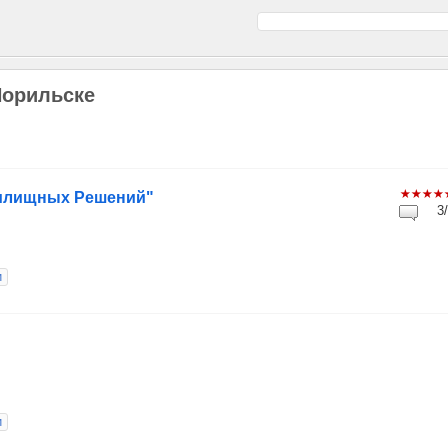
Норильске
Жилищных Решений"
3/
и
и