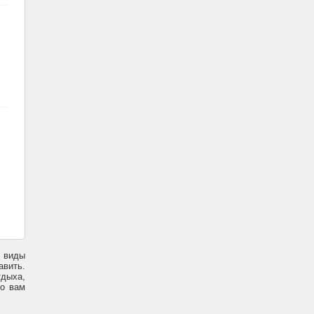
е виды
авить.
тдыха,
го вам