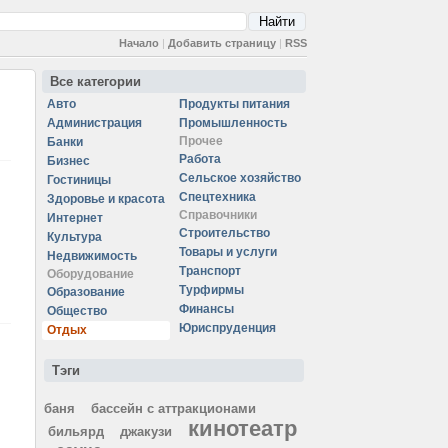
Начало
|
Добавить страницу
|
RSS
Все категории
Авто
Продукты питания
Администрация
Промышленность
Прочее
Банки
Работа
Бизнес
Сельское хозяйство
Гостиницы
Спецтехника
Здоровье и красота
Справочники
Интернет
Строительство
Культура
Товары и услуги
Недвижимость
Транспорт
Оборудование
Турфирмы
Образование
Финансы
Общество
Юриспруденция
Отдых
Тэги
баня
бассейн с аттракционами
кинотеатр
бильярд
джакузи