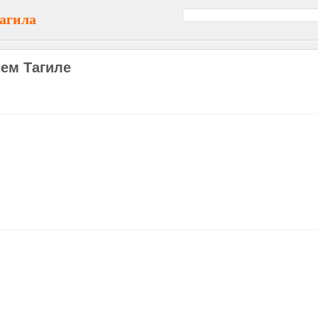
агила
ем Тагиле