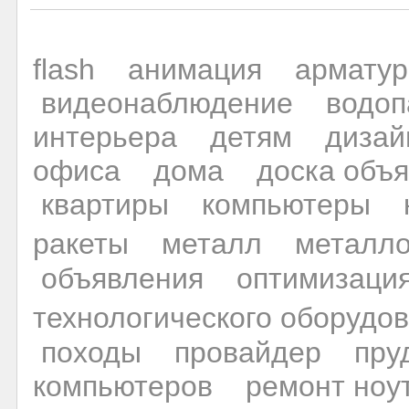
flash
анимация
арматур
видеонаблюдение
водо
интерьера
детям
дизай
офиса
дома
доска объ
квартиры
компьютеры
ракеты
металл
металло
объявления
оптимизаци
технологического оборудо
походы
провайдер
пру
компьютеров
ремонт ноу