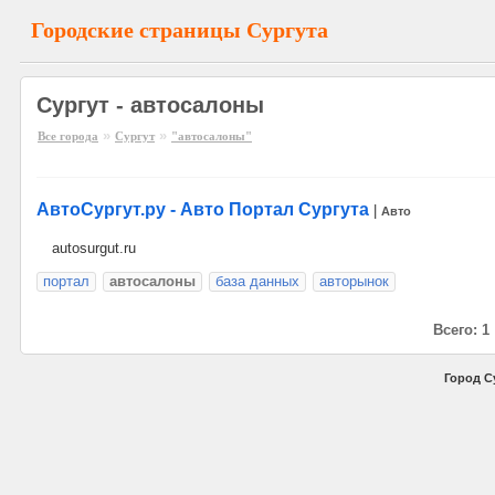
Городские страницы Сургута
Сургут - автосалоны
»
»
Все города
Сургут
"автосалоны"
АвтоСургут.ру - Авто Портал Сургута
|
Авто
autosurgut.ru
портал
автосалоны
база данных
авторынок
Всего: 1
Город С