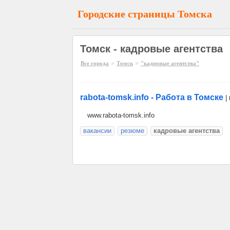
Городские страницы Томска
Томск - кадровые агентства
»
»
Все города
Томск
"кадровые агентства"
rabota-tomsk.info - Работа в Томске
|
www.rabota-tomsk.info
вакансии
резюме
кадровые агентства