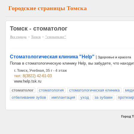
Городские страницы Томска
Томск - стоматолог
»
»
Все города
Томск
"стоматолог"
Стоматологическая клиника "Help"
|
Здоровье и красота
Попав в стоматологическую клинику Help, вы забудете, что наход
г. Томск, Учебная, 35 г - 4 этаж
тел: 8(3822) 42-61-03
www.help.tsk.ru
стоматолог
стоматология
стоматологическая клиника
меди
отбеливание зубов
имплантация
уход
за зубами
протези
Город Т