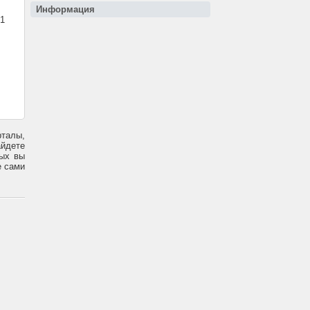
Информация
1
талы,
айдете
рых вы
е сами