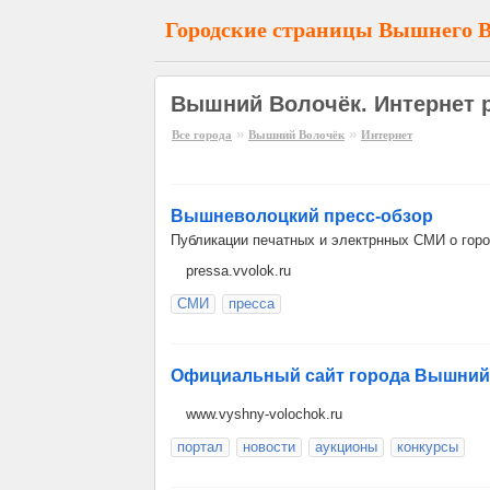
Городские страницы Вышнего 
Вышний Волочёк. Интернет 
»
»
Все города
Вышний Волочёк
Интернет
Вышневолоцкий пресс-обзор
Публикации печатных и электрнных СМИ о гор
pressa.vvolok.ru
СМИ
пресса
Официальный сайт города Вышний
www.vyshny-volochok.ru
портал
новости
аукционы
конкурсы