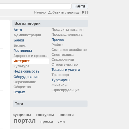
Начало
|
Добавить страницу
|
RSS
Все категории
Продукты питания
Авто
Промышленность
Администрация
Прочее
Банки
Работа
Бизнес
Сельское хозяйство
Гостиницы
Спецтехника
Здоровье и красота
Справочники
Интернет
Строительство
Культура
Товары и услуги
Недвижимость
Транспорт
Оборудование
Турфирмы
Образование
Финансы
Общество
Юриспруденция
Отдых
Тэги
аукционы
конкурсы
новости
портал
пресса
сми