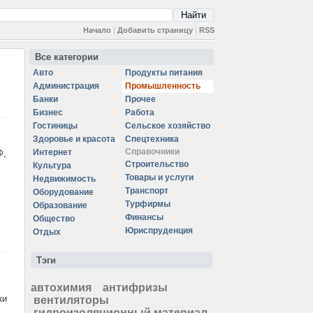
Начало
|
Добавить страницу
|
RSS
Все категории
Авто
Продукты питания
Администрация
Промышленность
Банки
Прочее
Бизнес
Работа
Гостиницы
Сельское хозяйство
Здоровье и красота
Спецтехника
Справочники
Интернет
Ф,
Строительство
Культура
Товары и услуги
Недвижимость
Транспорт
Оборудование
Турфирмы
Образование
Финансы
Общество
Юриспруденция
Отдых
Тэги
автохимия
антифризы
ки
вентиляторы
гидроизоляционный материал