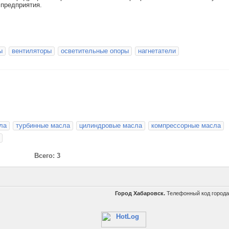
предприятия.
ы
вентиляторы
осветительные опоры
нагнетатели
ла
турбинные масла
цилиндровые масла
компрессорные масла
Всего: 3
Город Хабаровск.
Телефонный код город