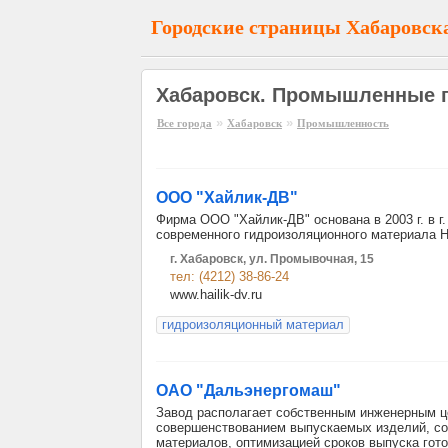
Городские страницы Хабаровск
Хабаровск. Промышленные п
»
»
Все города
Хабаровск
Промышленность
ООО "Хайлик-ДВ"
Фирма ООО "Хайлик-ДВ" основана в 2003 г. в г
современного гидроизоляционного материала H
г. Хабаровск, ул. Промывочная, 15
тел: (4212) 38-86-24
www.hailik-dv.ru
гидроизоляционный материал
ОАО "Дальэнергомаш"
Завод располагает собственным инженерным це
совершенствованием выпускаемых изделий, со
материалов, оптимизацией сроков выпуска гот