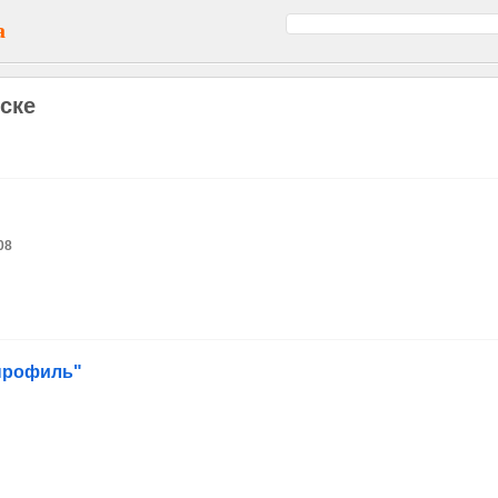
а
ске
08
профиль"