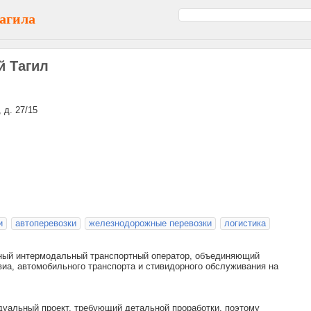
агила
й Тагил
 д. 27/15
и
автоперевозки
железнодорожные перевозки
логистика
пный интермодальный транспортный оператор, объединяющий
виа, автомобильного транспорта и стивидорного обслуживания на
идуальный проект, требующий детальной проработки, поэтому