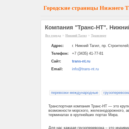
Городские страницы Нижнего Т
Компания "Транс-НТ". Нижни
»
»
Все города
Нижний Тагил
Транспорт
Адрес:
г. Нижний Тагил, пр. Строителей,
Телефон:
+7 (3435) 41-77-81
Сайт:
trans-nt.ru
Email:
info@trans-nt.ru
перевозки международные
грузоперевозк
Транспортная компания Транс-НТ — это кру
возможности морского, железнодорожного, а
терминалах в крупнейших портах Мира.
Для нас каждая грузоперевозка – это индив