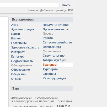
Начало
|
Добавить страницу
|
RSS
Все категории
Авто
Продукты питания
Администрация
Промышленность
Прочее
Банки
Работа
Бизнес
Сельское хозяйство
Гостиницы
Спецтехника
Здоровье и красота
Справочники
Интернет
Строительство
Культура
Товары и услуги
Недвижимость
Транспорт
Оборудование
Турфирмы
Образование
Финансы
Общество
Юриспруденция
Отдых
Тэги
автоперевозки
грузоперевозки
железнодорожные перевозки
логистика
такси
перевозки международные