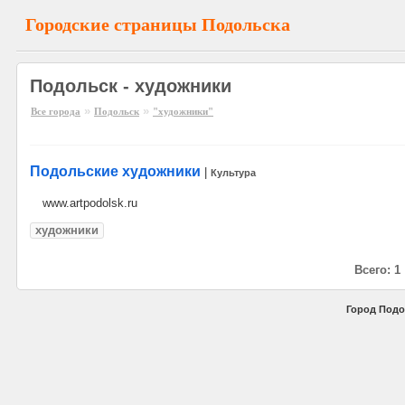
Городские страницы Подольска
Подольск - художники
»
»
Все города
Подольск
"художники"
Подольские художники
|
Культура
www.artpodolsk.ru
художники
Всего: 1
Город Подо