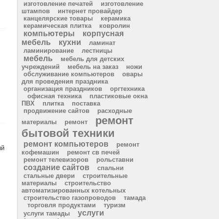
изготовление печатей
изготовление
штампов
интернет провайдер
канцелярские товары
керамика
керамическая плитка
ковролин
компьютеры
корпусная
мебель
кухни
ламинат
ламинирование
лестницы
мебель
мебель для детских
учреждений
мебель на заказ
ножи
обслуживание компьютеров
овары
для проведения праздника
организация праздников
оргтехника
офисная техника
пластиковые окна
ПВХ
плитка
поставка
продвижение сайтов
расходные
ремонт
материалы
ремонт
бытовой техники
ремонт компьютеров
ремонт
ый
кофемашин
ремонт св печей
ремонт телевизоров
рольставни
создание сайтов
спальни
стальные двери
строительные
материалы
строительство
автоматизированных котельных
строительство газопроводов
тамада
торговля продуктами
туризм
услуги
услуги тамады