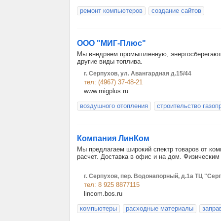
ремонт компьютеров
создание сайтов
ООО "МИГ-Плюс"
Мы внедряем промышленную, энергосберегающу
другие виды топлива.
г. Серпухов, ул. Авангардная д.15/44
тел: (4967) 37-48-21
www.migplus.ru
воздушного отопления
строительство газоп
Компания ЛинКом
Мы предлагаем широкий спектр товаров от ко
расчет. Доставка в офис и на дом. Физическим 
г. Серпухов, пер. Водонапорный, д.1а ТЦ "Се
тел: 8 925 8877115
lincom.bos.ru
компьютеры
расходные материалы
запра