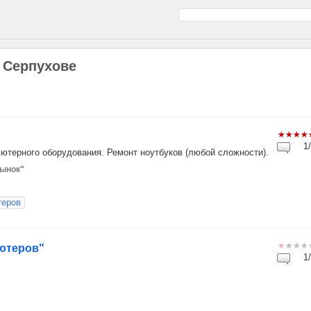
в Серпухове
1/
ютерного оборудования. Ремонт ноутбуков (любой сложности).
рынок"
теров
ьютеров"
1/