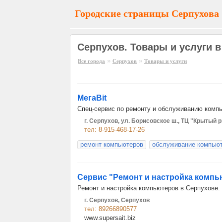
Городские страницы Серпухова
Серпухов. Товары и услуги 
»
»
Все города
Серпухов
Товары и услуги
МегаBit
Спец-сервис по ремонту и обслуживанию компь
г. Серпухов, ул. Борисовское ш., ТЦ "Крытый 
тел: 8-915-468-17-26
ремонт компьютеров
обслуживание компью
Сервис "Ремонт и настройка комп
Ремонт и настройка компьютеров в Серпухове.
г. Серпухов, Серпухов
тел: 89266890577
www.supersait.biz