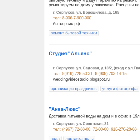
бытовую технику и дадут гарантию на ремонт.
ремонтируем на дому у заказчика. Расценки на
г. Серпухов, ул. Ворошилова, д. 165
тел: 8-906-7-900-900
бытсервис.рф
ремонт бытовой техники
Студия "Альянс"
г. Серпухов, ул. Садовая, д.18/2, (вход с ул.Г
тел: 8(919) 728-50-31, 8 (905) 703-14-15
weddingvideostudio.blogspot.ru
организация праздников
услуги фотографа
"Аква-Люкс"
Доставка питьевой воды на дом и в офис в 1
г. Серпухов, ул. Советская, 31
тел: (4967) 72-88-00, 72-00-00, 916-276-28-08
вода
доставка воды