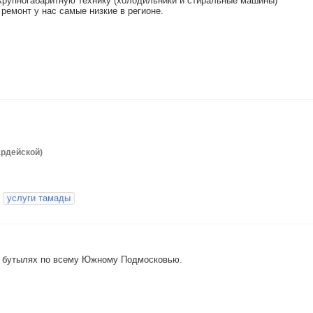
 Крупногабаритную технику (холодильники и стиральные машины)
 ремонт у нас самые низкие в регионе.
вардейской)
услуги тамады
9л бутылях по всему Южному Подмосковью.