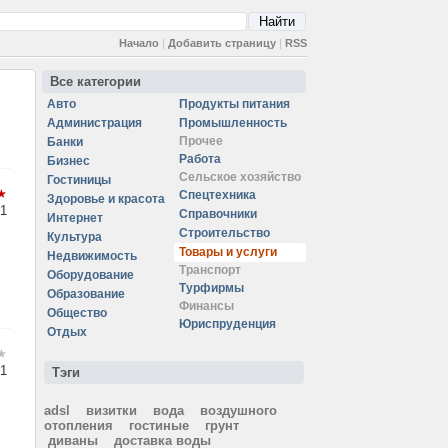
Начало
|
Добавить страницу
|
RSS
Все категории
Авто
Продукты питания
Администрация
Промышленность
Прочее
Банки
Работа
Бизнес
Сельское хозяйство
Гостиницы
Спецтехника
Здоровье и красота
1
Справочники
Интернет
Строительство
Культура
Товары и услуги
Недвижимость
Транспорт
Оборудование
Турфирмы
Образование
Финансы
Общество
Юриспруденция
Отдых
1
Тэги
adsl
визитки
вода
воздушного
отопления
гостиные
грунт
диваны
доставка воды