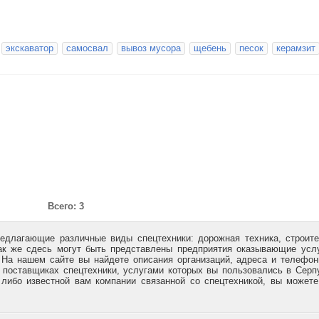
экскаватор
самосвал
вывоз мусора
щебень
песок
керамзит
Всего: 3
редлагающие различные виды спецтехники: дорожная техника, строит
Так же сдесь могут быть представлены предприятия оказывающие усл
. На нашем сайте вы найдете описания организаций, адреса и телефо
 поставщиках спецтехники, услугами которых вы пользовались в Серп
 либо известной вам компании связанной со спецтехникой, вы может