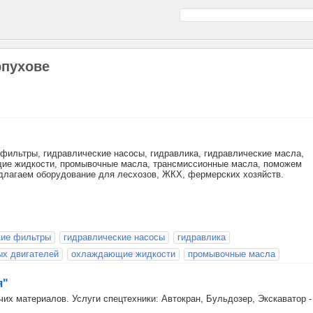
рпухове
фильтры, гидравлические насосы, гидравлика, гидравлические масла,
щие жидкости, промывочные масла, трансмиссионные масла, поможем
едлагаем оборудование для лесхозов, ЖКХ, фермерских хозяйств.
кие фильтры
гидравлические насосы
гидравлика
ых двигателей
охлаждающие жидкости
промывочные масла
я"
их материалов. Услуги спецтехники: Автокран, Бульдозер, Экскаватор -