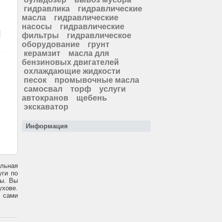
гидравлика
гидравлические
масла
гидравлические
насосы
гидравлические
фильтры
гидравлическое
оборудование
грунт
керамзит
масла для
бензиновых двигателей
охлаждающие жидкости
песок
промывочные масла
самосвал
торф
услуги
автокранов
щебень
экскаватор
Информация
ельная
уги по
ны. Вы
ухове.
е сами