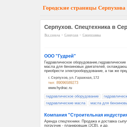
Городские страницы Серпухова
Серпухов. Спецтехника в Се
»
»
Все города
Серпухов
Спецтехника
ООО "Гудрей"
Гидравлическое оборудование,гидравлические 
масла для бензиновых двигателей, охлаждаю
приобрести электрооборудование, а так же пр
г. Серпухов, ул. Гаражная, 172
тел: 89096589273
www.hydrac.ru
гидравлическое оборудование
гидравличес
гидравлические масла
масла для бензинов
Компания "Строительная индустри
Аренда спецтехники. Продажа и доставка сыпуч
погрузчик - планировщик (JCB), и др.