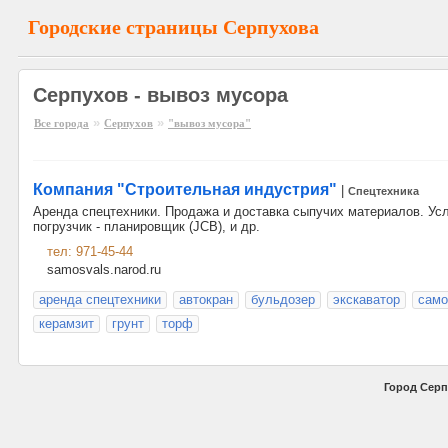
Городские страницы Серпухова
Серпухов - вывоз мусора
»
»
Все города
Серпухов
"вывоз мусора"
Компания "Строительная индустрия"
|
Спецтехника
Аренда спецтехники. Продажа и доставка сыпучих материалов. Усл
погрузчик - планировщик (JCB), и др.
тел: 971-45-44
samosvals.narod.ru
аренда спецтехники
автокран
бульдозер
экскаватор
само
керамзит
грунт
торф
Город Серп