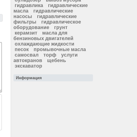
гидравлика
гидравлические
масла
гидравлические
насосы
гидравлические
фильтры
гидравлическое
оборудование
грунт
керамзит
масла для
бензиновых двигателей
охлаждающие жидкости
песок
промывочные масла
самосвал
торф
услуги
автокранов
щебень
экскаватор
Информация