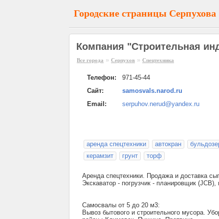
Городские страницы Серпухова
Компания "Строительная инд
»
»
Все города
Серпухов
Спецтехника
Телефон:
971-45-44
Сайт:
samosvals.narod.ru
Email:
serpuhov.nerud@yandex.ru
аренда спецтехники
автокран
бульдозе
керамзит
грунт
торф
Аренда спецтехники. Продажа и доставка сып
Экскаватор - погрузчик - планировщик (JCB), 
Самосвалы от 5 до 20 м3:
Вывоз бытового и строительного мусора. Убо