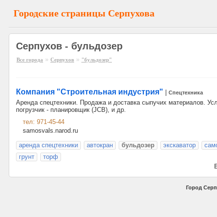
Городские страницы Серпухова
Серпухов - бульдозер
»
»
Все города
Серпухов
"бульдозер"
Компания "Строительная индустрия"
|
Спецтехника
Аренда спецтехники. Продажа и доставка сыпучих материалов. Усл
погрузчик - планировщик (JCB), и др.
тел: 971-45-44
samosvals.narod.ru
аренда спецтехники
автокран
бульдозер
экскаватор
сам
грунт
торф
В
Город Серп