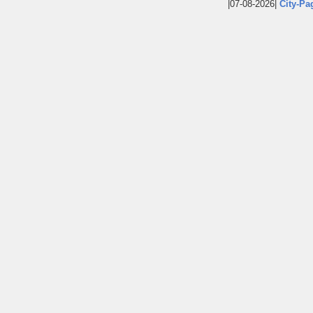
|07-08-2026|
City-Pa