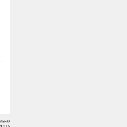
ельная
уги по