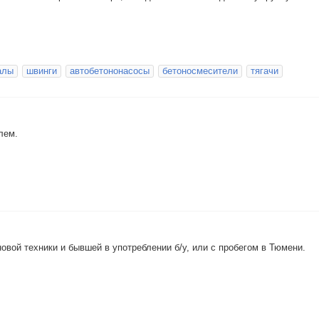
алы
швинги
автобетононасосы
бетоносмесители
тягачи
лем.
вой техники и бывшей в употреблении б/у, или с пробегом в Тюмени.