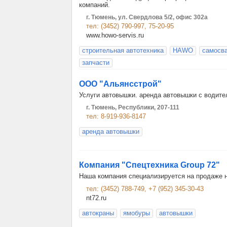
компаний.
г. Тюмень, ул. Свердлова 5/2, офис 302а
тел: (3452) 790-997, 75-20-95
www.howo-servis.ru
строительная автотехника
HAWO
самосв
запчасти
ООО "Альянсстрой"
Услуги автовышки. аренда автовышки с водите
г. Тюмень, Республики, 207-111
тел: 8-919-936-8147
аренда автовышки
Компания "Спецтехника Group 72"
Наша компания специализируется на продаже но
тел: (3452) 788-749, +7 (952) 345-30-43
nt72.ru
автокраны
ямобуры
автовышки