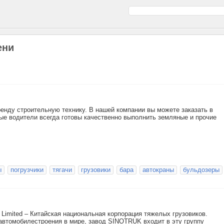
ени
енду строительную технику. В нашей компании вы можете заказать в
ные водители всегда готовы качественно выполнить земляные и прочие
ы
погрузчики
тягачи
грузовики
бара
автокраны
бульдозеры
 Limited – Китайская национальная корпорация тяжелых грузовиков.
автомобилестроения в мире, завод SINOTRUK входит в эту группу