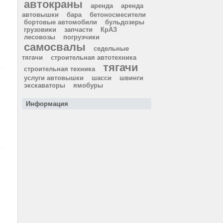
автокраны
аренда
аренда
автовышки
бара
бетоносмесители
бортовые автомобили
бульдозеры
грузовики
запчасти
КрАЗ
лесовозы
погрузчики
самосвалы
седельные
тягачи
строительная автотехника
тягачи
строительная техника
услуги автовышки
шасси
швинги
экскаваторы
ямобуры
Информация