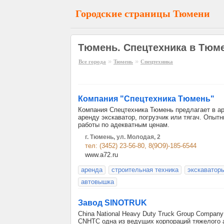
Городские страницы Тюмени
Тюмень. Спецтехника в Тюм
»
»
Все города
Тюмень
Спецтехника
Компания "Спецтехника Тюмень"
Компания Спецтехника Тюмень предлагает в ар
аренду экскаватор, погрузчик или тягач. Опыт
работы по адекватным ценам.
г. Тюмень, ул. Молодая, 2
тел: (3452) 23-56-80, 8(9О9)-185-6544
www.a72.ru
аренда
строительная техника
экскаватор
автовышка
Завод SINOTRUK
China National Heavy Duty Truck Group Company
CNHTC одна из ведущих корпораций тяжелого 