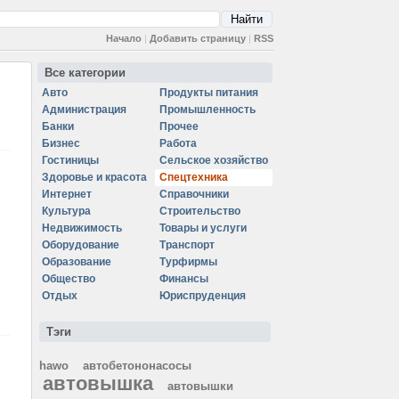
Начало
|
Добавить страницу
|
RSS
Все категории
Авто
Продукты питания
Администрация
Промышленность
Банки
Прочее
Бизнес
Работа
Гостиницы
Сельское хозяйство
Здоровье и красота
Спецтехника
Интернет
Справочники
Культура
Строительство
Недвижимость
Товары и услуги
Оборудование
Транспорт
Образование
Турфирмы
Общество
Финансы
Отдых
Юриспруденция
Тэги
hawo
автобетононасосы
автовышка
автовышки