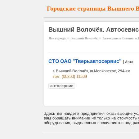
Городские страницы Вышнего 
Вышний Волочёк. Автосеви
»
»
Все города
Вышний Волочёк
Автосевисы Вышнего 
СТО ОАО "Тверьавтосервис"
|
Авто
г. Вышний Волочёк, ш.Московское, 294-км
тел: (08233) 11539
автосервис
Здесь вы найдете предприятия оказывающие ус
вам обращать внимание не только на стоимость у
оборудования, выделенных специалистов под раз