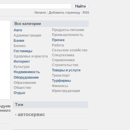
Начало
|
Добавить страницу
|
RSS
Все категории
Продукты питания
Авто
Промышленность
Администрация
Прочее
Банки
Работа
Бизнес
Сельское хозяйство
Гостиницы
Спецтехника
Здоровье и красота
Справочники
Интернет
Строительство
Культура
Товары и услуги
Недвижимость
Транспорт
Оборудование
Турфирмы
Образование
Финансы
Общество
Юриспруденция
Отдых
Тэги
ендуем
енного
-
автосервис