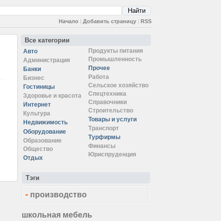
Начало
|
Добавить страницу
|
RSS
Все категории
Продукты питания
Авто
Промышленность
Администрация
Прочее
Банки
Работа
Бизнес
Сельское хозяйство
Гостиницы
Спецтехника
Здоровье и красота
Справочники
Интернет
Строительство
Культура
Товары и услуги
Недвижимость
Транспорт
Оборудование
Турфирмы
Образование
Финансы
Общество
Юриспруденция
Отдых
Тэги
-
производство
школьная мебель