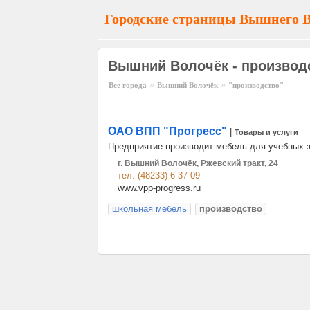
Городские страницы Вышнего 
Вышний Волочёк - производ
»
»
Все города
Вышний Волочёк
"производство"
ОАО ВПП "Прогресс"
|
Товары и услуги
Предприятие производит мебель для учебных 
г. Вышний Волочёк, Ржевский тракт, 24
тел: (48233) 6-37-09
www.vpp-progress.ru
школьная мебель
производство