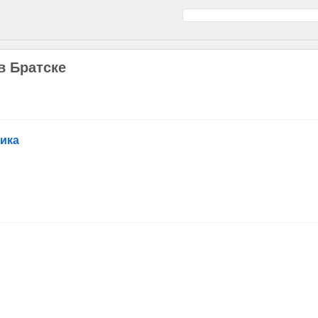
в Братске
ика