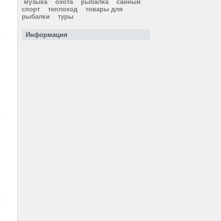
музыка
охота
рыбалка
санный
спорт
теплоход
товары для
рыбалки
туры
Информация