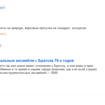
дых
нкеты на природе, верховые прогулки на лошадях, экскурсии.
сот.)
д
льные ансамбли г. Братска 70-х годов
кто так или иначе имеет отношение к Братску, в ком живы и ярки
Именно в то время в нашем городе (впрочем, как и во всей стране)
но-инструментальных ансамблей — ВИА.