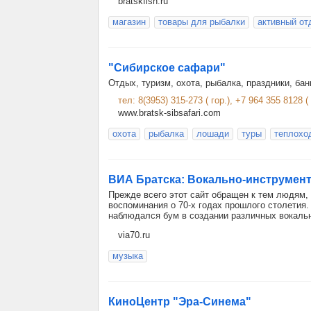
bratskfish.ru
магазин
товары для рыбалки
активный от
"Сибирское сафари"
Отдых, туризм, охота, рыбалка, праздники, ба
тел: 8(3953) 315-273 ( гор.), +7 964 355 8128 ( 
www.bratsk-sibsafari.com
охота
рыбалка
лошади
туры
теплохо
ВИА Братска: Вокально-инструмента
Прежде всего этот сайт обращен к тем людям, 
воспоминания о 70-х годах прошлого столетия. 
наблюдался бум в создании различных вокаль
via70.ru
музыка
КиноЦентр "Эра-Синема"