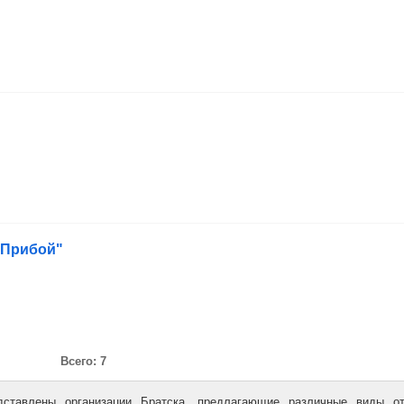
"Прибой"
Всего: 7
ставлены организации Братска, предлагающие различные виды от