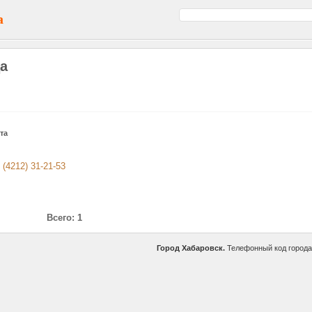
а
ца
та
 (4212) 31-21-53
Всего: 1
Город Хабаровск.
Телефонный код город