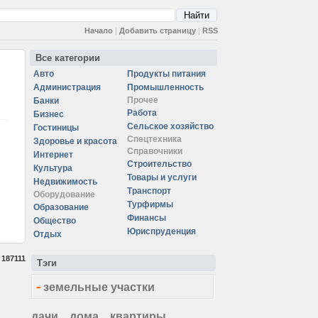
Начало
|
Добавить страницу
|
RSS
Все категории
Авто
Продукты питания
Администрация
Промышленность
Прочее
Банки
Работа
Бизнес
Сельское хозяйство
Гостиницы
Спецтехника
Здоровье и красота
Справочники
Интернет
Строительство
Культура
Товары и услуги
Недвижимость
Транспорт
Оборудование
Турфирмы
Образование
Финансы
Общество
Юриспруденция
Отдых
:
187111
Тэги
-
земельные участки
дачи
дома
квартиры