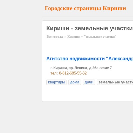
Городские страницы Кириши
Кириши - земельные участки
»
»
Все города
Кириши
"земельные участки"
Агнтство недвижимости "Александ
г. Кириши, пр. Ленина, д.26а офис 7
тел: 8-812-685-55-32
квартиры
дома
дачи
земельные участ