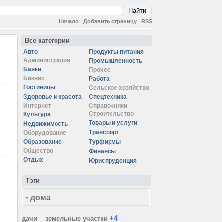
Начало
|
Добавить страницу
|
RSS
Все категории
Авто
Продукты питания
Администрация
Промышленность
Банки
Прочее
Бизнес
Работа
Гостиницы
Сельское хозяйство
Здоровье и красота
Спецтехника
Интернет
Справочники
Строительство
Культура
Товары и услуги
Недвижимость
Транспорт
Оборудование
Образование
Турфирмы
Общество
Финансы
Отдых
Юриспруденция
Тэги
-
дома
+4
дачи
земельные участки