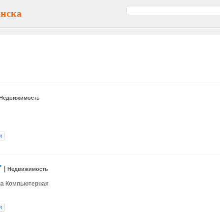
енска
Недвижимость
и
"
|
Недвижимость
ина Компьютерная
и