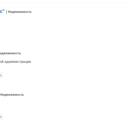
с"
|
Недвижимость
едвижимость
ской администрации
и
|
Недвижимость
и