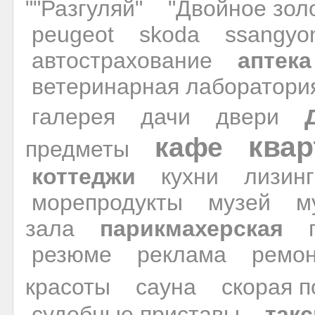
""Разгуляй"
"Двойное зол
peugeot
skoda
ssangyo
автострахование
аптека
ветеринарная лаборатори
галерея
дачи
двери
ква
кафе
предметы
коттеджи
кухни
лизинг
морепродукты
музей
м
зала
парикмахерская
резюме
реклама
ремон
красоты
сауна
скорая 
судебные приставы
такс