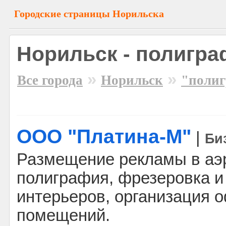
Городские страницы Норильска
Норильск - полигр
»
»
Все города
Норильск
"поли
ООО "Платина-М"
|
Би
Размещение рекламы в аэ
полиграфия, фрезеровка и
интерьеров, организация 
помещений.