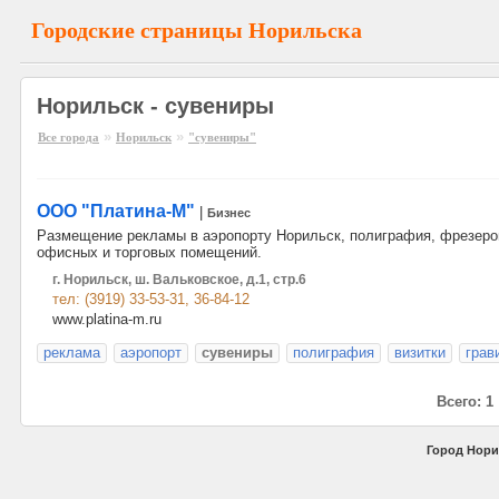
Городские страницы Норильска
Норильск - сувениры
»
»
Все города
Норильск
"сувениры"
ООО "Платина-М"
|
Бизнес
Размещение рекламы в аэропорту Норильск, полиграфия, фрезеровк
офисных и торговых помещений.
г. Норильск, ш. Вальковское, д.1, стр.6
тел: (3919) 33-53-31, 36-84-12
www.platina-m.ru
реклама
аэропорт
сувениры
полиграфия
визитки
грав
Всего: 1
Город Нори