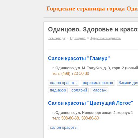
Городские страницы города Од
Одинцово. Здоровье и красо
»
»
Все города
Одинцово
Здоровье и красота
Салон красоты "Гламур"
г. Одинцово, ул. М. Толубко, д. 3, корп. 2 (но
тел: (498) 720-30-30
салон красоты
парикмахерская
бикини ди
педикюр
солярий
массаж
Салон красоты "Цветущий Лотос"
г. Одинцово, ул. Новоспортивная 4, корпус 1
тел: 508-86-68, 508-86-60
салон красоты