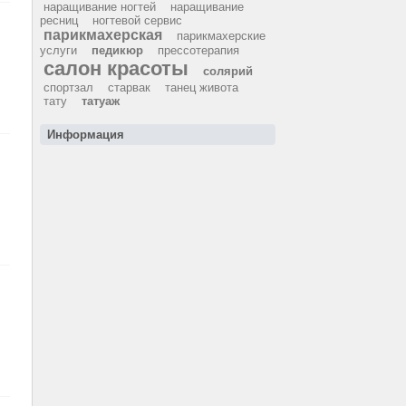
наращивание ногтей
наращивание
ресниц
ногтевой сервис
парикмахерская
парикмахерские
услуги
педикюр
прессотерапия
салон красоты
солярий
спортзал
старвак
танец живота
тату
татуаж
Информация