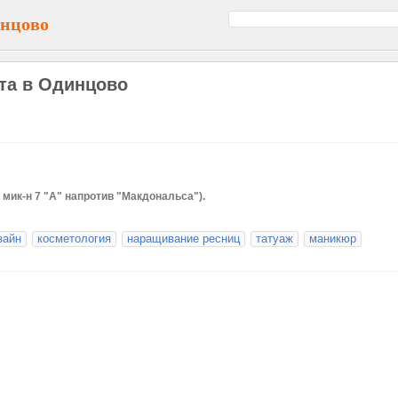
инцово
та в Одинцово
вый мик-н 7 "А" напротив "Макдональса").
зайн
косметология
наращивание ресниц
татуаж
маникюр