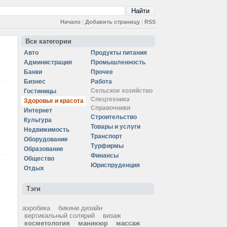
Начало
|
Добавить страницу
|
RSS
Все категории
Авто
Продукты питания
Администрация
Промышленность
Банки
Прочее
Бизнес
Работа
Сельское хозяйство
Гостиницы
Спецтехника
Здоровье и красота
Справочники
Интернет
Строительство
Культура
Товары и услуги
Недвижимость
Транспорт
Оборудование
Турфирмы
Образование
Финансы
Общество
Юриспруденция
Отдых
Тэги
аэробика
бикини дизайн
вертикальный солярий
визаж
косметология
маникюр
массаж