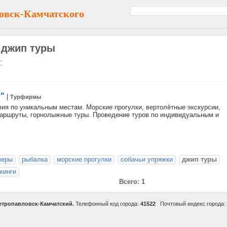
овск-Камчатского
 джип туры
"
"
|
Турфирмы
вия по уникальным местам. Морские прогулки, вертолётные экскурсии,
аршруты, горнолыжные туры. Проведение туров по индивидуальным и
зеры
рыбалка
морские прогулки
собачьи упряжки
джип туры
кинги
Всего: 1
етропавловск-Камчатский.
Телефонный код города:
41522
Почтовый индекс города: