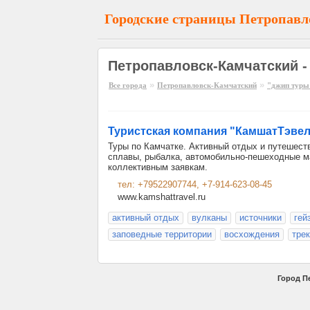
Городские страницы Петропавл
Петропавловск-Камчатский -
»
»
Все города
Петропавловск-Камчатский
"джип туры
Туристская компания "КамшатТэвел
Туры по Камчатке. Активный отдых и путешест
сплавы, рыбалка, автомобильно-пешеходные м
коллективным заявкам.
тел: +79522907744, +7-914-623-08-45
www.kamshattravel.ru
активный отдых
вулканы
источники
гей
заповедные территории
восхождения
трек
Город П