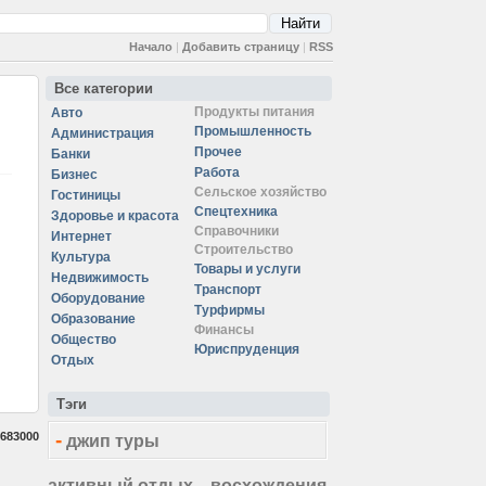
Начало
|
Добавить страницу
|
RSS
Все категории
Продукты питания
Авто
Промышленность
Администрация
Прочее
Банки
Работа
Бизнес
Сельское хозяйство
Гостиницы
Спецтехника
Здоровье и красота
Справочники
Интернет
Строительство
Культура
Товары и услуги
Недвижимость
Транспорт
Оборудование
Турфирмы
Образование
Финансы
Общество
Юриспруденция
Отдых
Тэги
-
683000
джип туры
активный отдых
восхождения