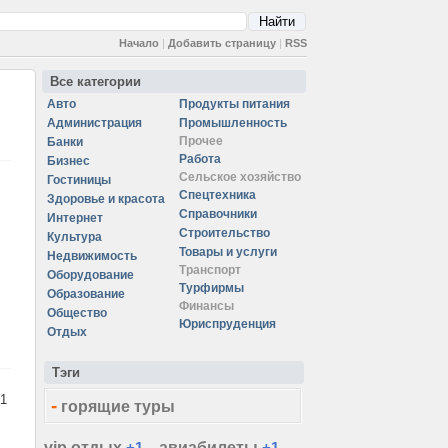
Начало
|
Добавить страницу
|
RSS
Все категории
Авто
Продукты питания
Администрация
Промышленность
Прочее
Банки
Работа
Бизнес
Сельское хозяйство
Гостиницы
Спецтехника
Здоровье и красота
Справочники
Интернет
Строительство
Культура
Товары и услуги
Недвижимость
Транспорт
Оборудование
Турфирмы
Образование
Финансы
Общество
Юриспруденция
Отдых
Тэги
1
-
горящие туры
vip отдых
+1
авиабилеты
+1