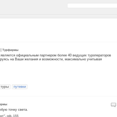
|
Турфирмы
да является официальным партнером более 40 ведущих туроператоров
ируясь на Ваши желания и возможности, максимально учитывая
 туры
путевки
ирмы
юбую точку света.
нт", оф. 155