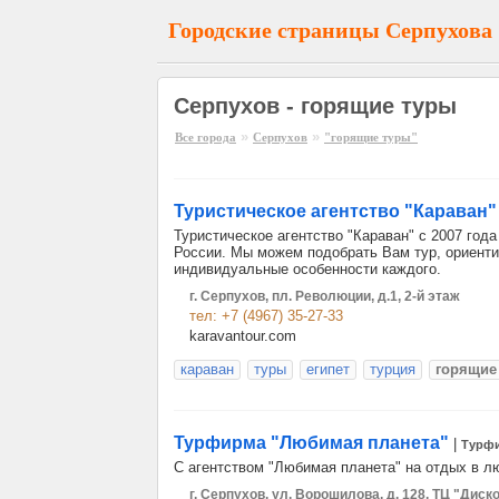
Городские страницы Серпухова
Серпухов - горящие туры
»
»
Все города
Серпухов
"горящие туры"
Туристическое агентство "Караван"
Туристическое агентство "Караван" с 2007 го
России. Мы можем подобрать Вам тур, ориент
индивидуальные особенности каждого.
г. Серпухов, пл. Революции, д.1, 2-й этаж
тел: +7 (4967) 35-27-33
karavantour.com
караван
туры
египет
турция
горящие
Турфирма "Любимая планета"
|
Турф
С агентством "Любимая планета" на отдых в л
г. Серпухов, ул. Ворошилова, д. 128, ТЦ "Диско